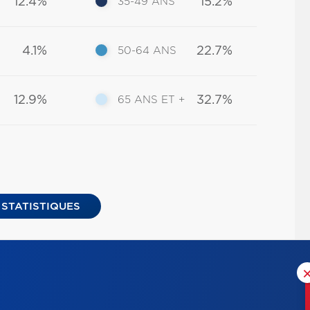
12.4%
15.2%
35-49 ANS
4.1%
22.7%
50-64 ANS
12.9%
32.7%
65 ANS ET +
 STATISTIQUES