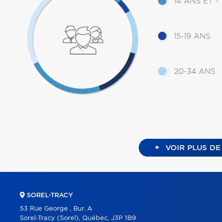
14 ANS ET -
15-19 ANS
20-34 ANS
+
VOIR PLUS DE
SOREL-TRACY
53 Rue George , Bur. A
Sorel-Tracy (Sorel), Québec, J3P 1B9